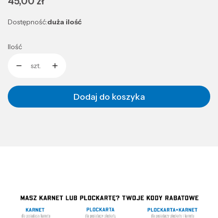
Cena
45,00 zł
Dostępność:
duża ilość
Ilość
szt.
Dodaj do koszyka