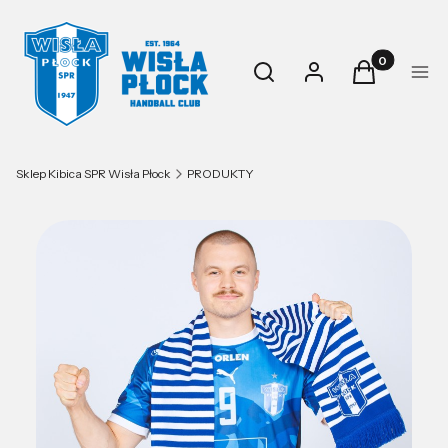
Produkty w k
Otwórz wyszukiwarkę
Szukaj
Zaloguj się
Koszyk
Men
Sklep Kibica SPR Wisła Płock
PRODUKTY