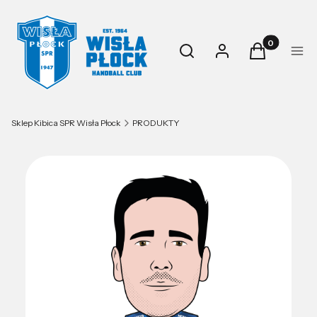
Produkty w k
Otwórz wyszukiwarkę
Szukaj
Zaloguj się
Koszyk
Men
Sklep Kibica SPR Wisła Płock
PRODUKTY